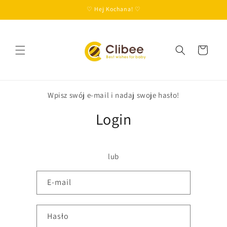
Przejdź
♡ Hej Kochana! ♡
do treści
Koszyk
Wpisz swój e-mail i nadaj swoje hasło!
Login
lub
E-mail
Hasło