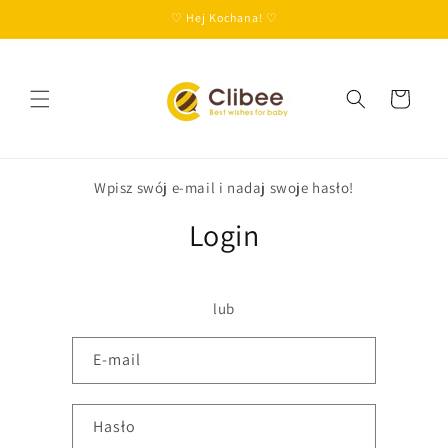
Przejdź
♡ Hej Kochana! ♡
do treści
Koszyk
Wpisz swój e-mail i nadaj swoje hasło!
Login
lub
E-mail
Hasło